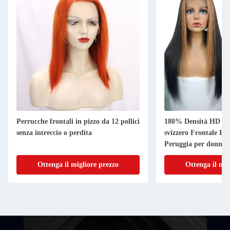
Perrucche frontali in pizzo da 12 pollici
180% Densità HD Tra
senza intreccio o perdita
svizzero Frontale Pe
Peruggia per donne 
Ottenga il migliore prezzo
Ottenga il mig