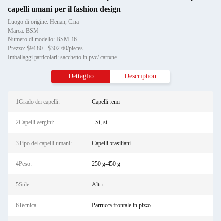
capelli umani per il fashion design
Luogo di origine: Henan, Cina
Marca: BSM
Numero di modello: BSM-16
Prezzo: $94.80 - $302.60/pieces
Imballaggi particolari: sacchetto in pvc/ cartone
Dettaglio
Description
1Grado dei capelli:
Capelli remi
2Capelli vergini:
- Sì, sì.
3Tipo dei capelli umani:
Capelli brasiliani
4Peso:
250 g-450 g
5Stile:
Altri
6Tecnica:
Parrucca frontale in pizzo