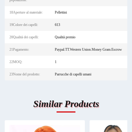
popolazione:
18Aperture al materiale:
Pellettini
19Colore dei capelli:
613
20Qualità dei capelli:
Qualità premio
21Pagamento:
Paypal.TT.Western Union.Money Gram.Escrow
22MOQ:
1
23Nome del prodotto:
Parrucche di capelli umani
Similar Products