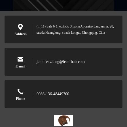
(n. 11) Sala 6-1, edificio 3, zona A, centro Langjun, n. 28,
strada Huanglong, strada Longta, Chongqing, Cina
Address
jennifer.zhang@bsm-hair.com
E-mail
0086-136-48449300
Phone