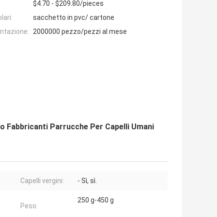
$4.70 - $209.80/pieces
lari:
sacchetto in pvc/ cartone
entazione:
2000000 pezzo/pezzi al mese
zo Fabbricanti Parrucche Per Capelli Umani
Capelli vergini:
- Sì, sì.
250 g-450 g
Peso: