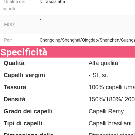
Qualità dei
Di fascia alta
capelli:
1
MOQ:
Port:
Chongqing/Shanghai/Qingdao/Shenzhen/Guang
Specificità
Qualità
Alta qualità
Capelli vergini
- Sì, sì.
Tessura
100% capelli uma
Densità
150%/180%/ 20
Grado dei capelli
Capelli Remy
Tipi di capelli
Capelli brasiliani