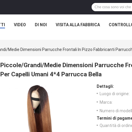
TI
VIDEO
DI NOI
VISITA ALLA FABBRICA
CONTROLLO
ndi/Medie Dimensioni Parrucche Frontali In Pizzo Fabbricanti Parrucch
Piccole/Grandi/Medie Dimensioni Parrucche Fro
Per Capelli Umani 4*4 Parrucca Bella
Dettagli:
Luogo di origine:
Marca:
Numero di modell
Termini di pagame
Quantità di ordin