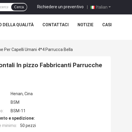
Richiedere un preventivo
|
Italian
Cerca
 DELLA QUALITÀ
CONTATTACI
NOTIZIE
CASI
e Per Capelli Umani 4*4 Parrucca Bella
ntali In pizzo Fabbricanti Parrucche
Henan, Cina
BSM
o:
BSM-11
nto e spedizione:
e minimo:
50 pezzi