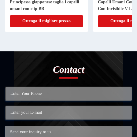
Principessa giapponese taglia i capelli
Capelli Umani Con D
umani con clip BB
Con Invisibile V Loo
Ottenga il migliore prezzo
Ottenga il mig
Contact