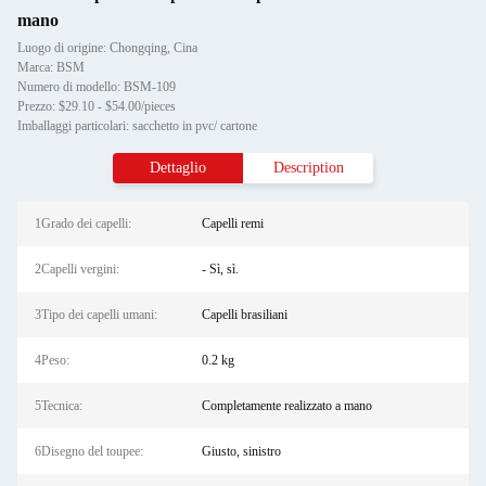
mano
Luogo di origine: Chongqing, Cina
Marca: BSM
Numero di modello: BSM-109
Prezzo: $29.10 - $54.00/pieces
Imballaggi particolari: sacchetto in pvc/ cartone
Dettaglio
Description
1Grado dei capelli:
Capelli remi
2Capelli vergini:
- Sì, sì.
3Tipo dei capelli umani:
Capelli brasiliani
4Peso:
0.2 kg
5Tecnica:
Completamente realizzato a mano
6Disegno del toupee:
Giusto, sinistro