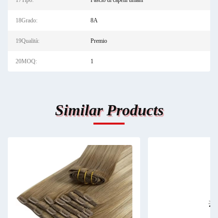
17Tipo:
Fascio di capelli umani
18Grado:
8A
19Qualità:
Premio
20MOQ:
1
Similar Products