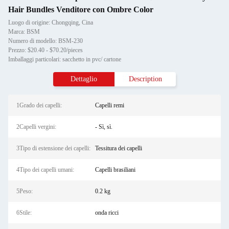
Hair Bundles Venditore con Ombre Color
Luogo di origine: Chongqing, Cina
Marca: BSM
Numero di modello: BSM-230
Prezzo: $20.40 - $70.20/pieces
Imballaggi particolari: sacchetto in pvc/ cartone
Dettaglio
Description
1Grado dei capelli:
Capelli remi
2Capelli vergini:
- Sì, sì.
3Tipo di estensione dei capelli:
Tessitura dei capelli
4Tipo dei capelli umani:
Capelli brasiliani
5Peso:
0.2 kg
6Stile:
onda ricci