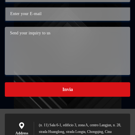
Invia
(n. 11) Sala 6-1, edificio 3, zona A, centro Langjun, n. 28,
strada Huanglong, strada Longta, Chongqing, Cina
Address