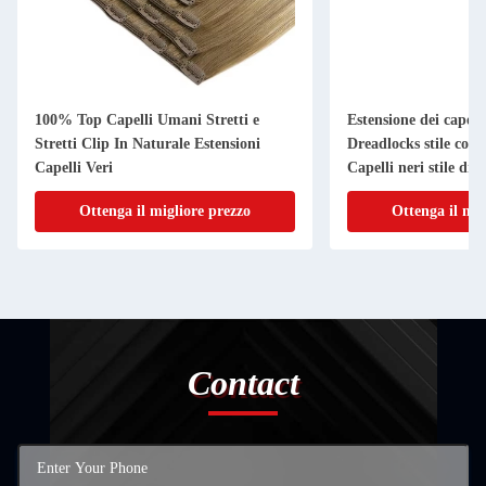
100% Top Capelli Umani Stretti e
Estensione dei capel
Stretti Clip In Naturale Estensioni
Dreadlocks stile con 
Capelli Veri
Capelli neri stile dre
Ottenga il migliore prezzo
Ottenga il mig
Contact