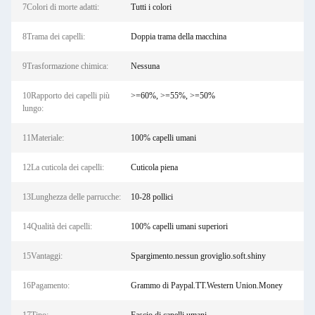
7Colori di morte adatti:
Tutti i colori
8Trama dei capelli:
Doppia trama della macchina
9Trasformazione chimica:
Nessuna
10Rapporto dei capelli più
>=60%, >=55%, >=50%
lungo:
11Materiale:
100% capelli umani
12La cuticola dei capelli:
Cuticola piena
13Lunghezza delle parrucche:
10-28 pollici
14Qualità dei capelli:
100% capelli umani superiori
15Vantaggi:
Spargimento.nessun groviglio.soft.shiny
16Pagamento:
Grammo di Paypal.TT.Western Union.Money