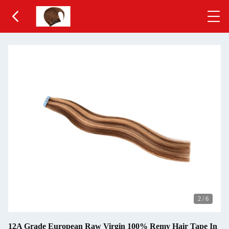
2
/
6
12A Grade European Raw Virgin 100% Remy Hair Tape In