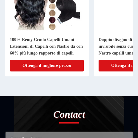
100% Remy Crudo Capelli Umani
Doppio disegno di tes
Estensioni di Capelli con Nastro da con
invisibile senza cuci
60% più lungo rapporto di capelli
Nastro capelli umani 
Ottenga il migliore prezzo
Ottenga il mig
Contact