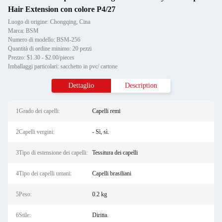
Hair Extension con colore P4/27
Luogo di origine: Chongqing, Cina
Marca: BSM
Numero di modello: BSM-256
Quantità di ordine minimo: 20 pezzi
Prezzo: $1.30 - $2.00/pieces
Imballaggi particolari: sacchetto in pvc/ cartone
Dettaglio
Description
1Grado dei capelli:
Capelli remi
2Capelli vergini:
- Sì, sì.
3Tipo di estensione dei capelli:
Tessitura dei capelli
4Tipo dei capelli umani:
Capelli brasiliani
5Peso:
0.2 kg
6Stile:
Diritta.