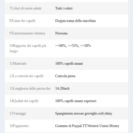
7Colori di morte adatti:
Tutti i colori
8Trama dei capelli:
Doppia trama della macchina
9Trasformazione chimica:
Nessuna
10Rapporto dei capelli più
>=60%, >=55%, >=50%
lungo:
11Materiale:
100% capelli umani
12La cuticola dei capelli:
Cuticola piena
13Lunghezza delle parrucche:
14-20inch
14Qualità dei capelli:
100% capelli umani superiori
15Vantaggi:
Spargimento.nessun groviglio.soft.shiny
16Pagamento:
Grammo di Paypal.TT.Western Union.Money