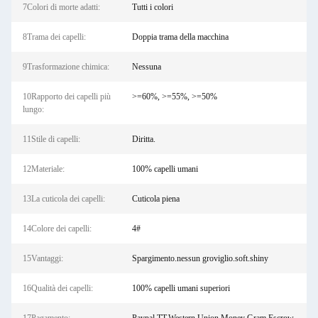
7Colori di morte adatti:
Tutti i colori
8Trama dei capelli:
Doppia trama della macchina
9Trasformazione chimica:
Nessuna
10Rapporto dei capelli più
>=60%, >=55%, >=50%
lungo:
11Stile di capelli:
Diritta.
12Materiale:
100% capelli umani
13La cuticola dei capelli:
Cuticola piena
14Colore dei capelli:
4#
15Vantaggi:
Spargimento.nessun groviglio.soft.shiny
16Qualità dei capelli:
100% capelli umani superiori