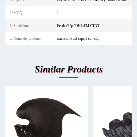
17Pagamento:
Paypal.TT.Western Union.Money Gram.Escrow
18MOQ:
1
19Spedizione:
Feedex\Ups\DHL\EMS\TNT
20Nome del prodotto:
estensione dei capelli con clip
Similar Products