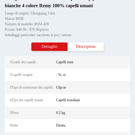
bianche 4 colore Remy 100% capelli umani
Luogo di origine: Chongqing, Cina
Marca: BSM
Numero di modello: BSM-426
Prezzo: $40.90 - $79.30/pieces
Imballaggi particolari: sacchetto in pvc/ cartone
Dettaglio
Description
1Grado dei capelli:
Capelli remi
2Capelli vergini:
- Sì, sì.
3Tipo di estensione dei capelli:
Clip-in
4Tipo dei capelli umani:
Capelli brasiliani
5Peso:
0.2 kg
6Stile:
Diritta.