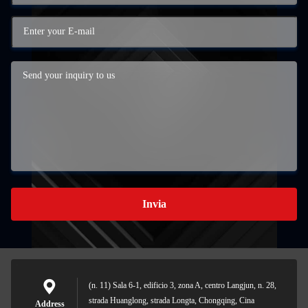
Invia
(n. 11) Sala 6-1, edificio 3, zona A, centro Langjun, n. 28,
strada Huanglong, strada Longta, Chongqing, Cina
Address