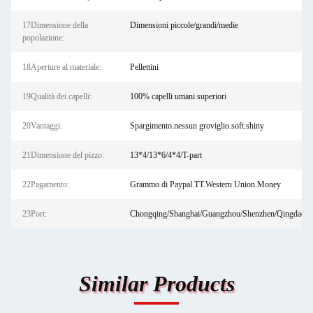
17Dimensione della
Dimensioni piccole/grandi/medie
popolazione:
18Aperture al materiale:
Pellettini
19Qualità dei capelli:
100% capelli umani superiori
20Vantaggi:
Spargimento.nessun groviglio.soft.shiny
21Dimensione del pizzo:
13*4/13*6/4*4/T-part
22Pagamento:
Grammo di Paypal.TT.Western Union.Money
23Port:
Chongqing/Shanghai/Guangzhou/Shenzhen/Qingdao
Similar Products