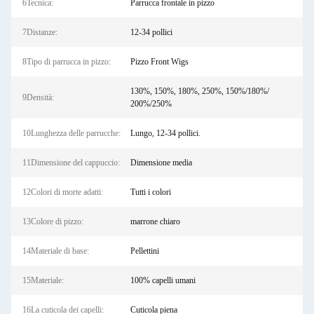
6Tecnica:
Parrucca frontale in pizzo
7Distanze:
12-34 pollici
8Tipo di parrucca in pizzo:
Pizzo Front Wigs
130%, 150%, 180%, 250%, 150%/180%/
9Densità:
200%/250%
10Lunghezza delle parrucche:
Lungo, 12-34 pollici.
11Dimensione del cappuccio:
Dimensione media
12Colori di morte adatti:
Tutti i colori
13Colore di pizzo:
marrone chiaro
14Materiale di base:
Pellettini
15Materiale:
100% capelli umani
16La cuticola dei capelli:
Cuticola piena