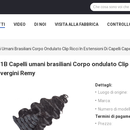
TI
VIDEO
DI NOI
VISITA ALLA FABBRICA
CONTROLLO
i Umani Brasiliani Corpo Ondulato Clip Ricci In Estensioni Di Capelli Cap
1B Capelli umani brasiliani Corpo ondulato Clip r
vergini Remy
Dettagli:
Luogo di origine:
Marca:
Numero di modell
Termini di pagame
Prezzo: