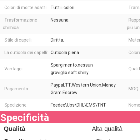
Colori di morte adatti:
Tutti i colori
Trama
Trasformazione
Nessuna
Rappo
chimica:
più lun
Stile di capelli:
Diritta.
Mater
La cuticola dei capelli:
Cuticola piena
Colore
Spargimento.nessun
Vantaggi:
Qualit
groviglio.soft.shiny
Paypal.TT.Western Union.Money
Pagamento:
MOQ:
Gram.Escrow
Spedizione:
Feedex\Ups\DHL\EMS\TNT
Nome 
Specificità
Qualità
Alta qualità