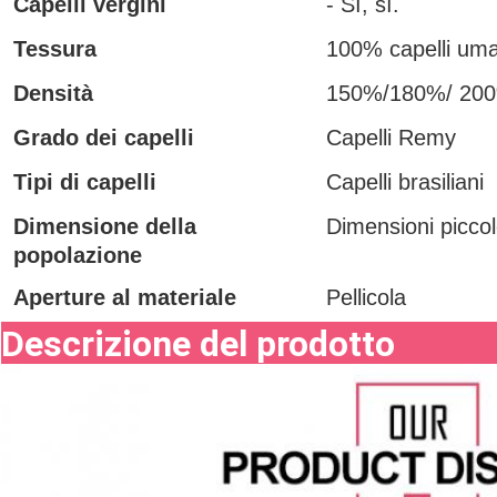
Capelli vergini
- Sì, sì.
Tessura
100% capelli uma
Densità
150%/180%/ 20
Grado dei capelli
Capelli Remy
Tipi di capelli
Capelli brasiliani
Dimensione della
Dimensioni picco
popolazione
Aperture al materiale
Pellicola
Descrizione del prodotto