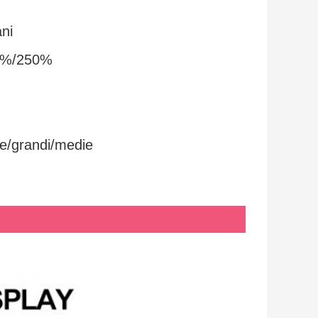
ni
0%/250%
le/grandi/medie