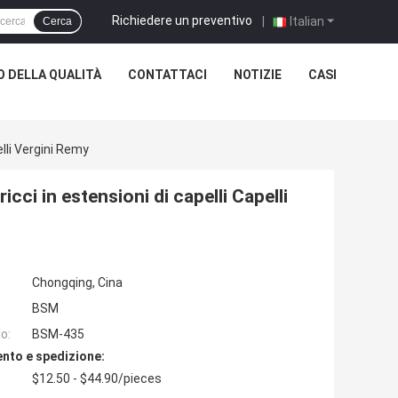
Richiedere un preventivo
|
Italian
Cerca
 DELLA QUALITÀ
CONTATTACI
NOTIZIE
CASI
elli Vergini Remy
icci in estensioni di capelli Capelli
Chongqing, Cina
BSM
o:
BSM-435
nto e spedizione:
$12.50 - $44.90/pieces