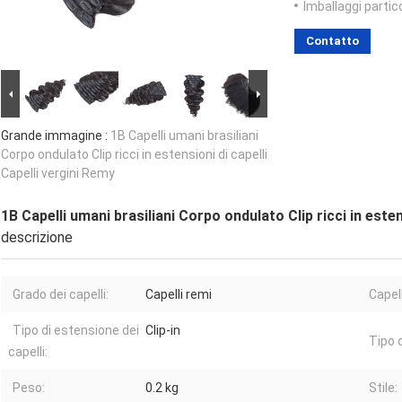
Imballaggi partico
Contatto
Grande immagine :
1B Capelli umani brasiliani
Corpo ondulato Clip ricci in estensioni di capelli
Capelli vergini Remy
1B Capelli umani brasiliani Corpo ondulato Clip ricci in esten
descrizione
Grado dei capelli:
Capelli remi
Capell
Tipo di estensione dei
Clip-in
Tipo d
capelli:
Peso:
0.2 kg
Stile: