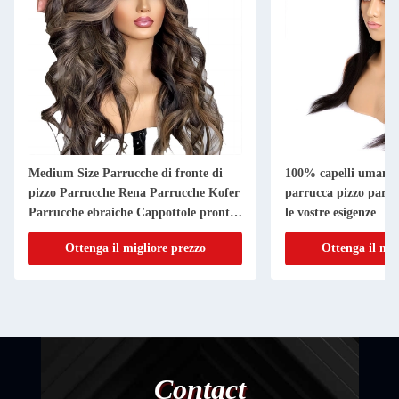
Medium Size Parrucche di fronte di
100% capelli umani fa
pizzo Parrucche Rena Parrucche Kofer
parrucca pizzo parru
Parrucche ebraiche Cappottole pronte
le vostre esigenze
per la spedizione 24 26 pollici
Ottenga il migliore prezzo
Ottenga il mig
Contact