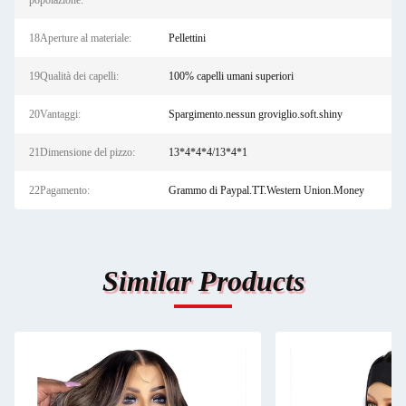
popolazione:
18Aperture al materiale:
Pellettini
19Qualità dei capelli:
100% capelli umani superiori
20Vantaggi:
Spargimento.nessun groviglio.soft.shiny
21Dimensione del pizzo:
13*4*4*4/13*4*1
22Pagamento:
Grammo di Paypal.TT.Western Union.Money
Similar Products