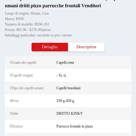
umani dritti pizzo parrucche frontali Venditori
Luogo di origine: Henan, Cina
Marca: BSM
Numero di modello: BSM-161
Prezzo: $61.90 - $278.30/pieces
Imballaggi particolari: sacchetto in pvc/ cartone
Dettaglio
Description
1Grado dei capelli:
Capelli remi
2Capelli vergini:
- Sì, sì.
3Tipo dei capelli umani:
Capelli brasiliani
4Peso:
250 g-450 g
5Stile:
DRITTO KINKY
6Tecnica:
Parrucca frontale in pizzo