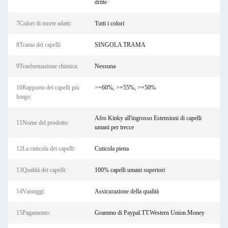
dritte
7Colori di morte adatti:
Tutti i colori
8Trama dei capelli:
SINGOLA TRAMA
9Trasformazione chimica:
Nessuna
10Rapporto dei capelli più
>=60%, >=55%, >=50%
lungo:
Afro Kinky all'ingrosso Estensioni di capelli
11Nome del prodotto:
umani per trecce
12La cuticola dei capelli:
Cuticola piena
13Qualità dei capelli:
100% capelli umani superiori
14Vantaggi:
Assicurazione della qualità
15Pagamento:
Grammo di Paypal.TT.Western Union.Money