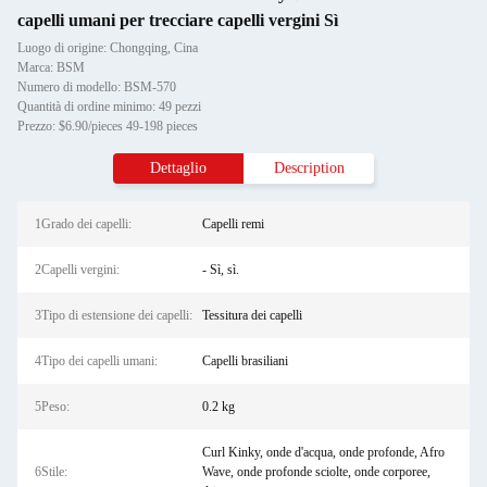
capelli umani per trecciare capelli vergini Sì
Luogo di origine: Chongqing, Cina
Marca: BSM
Numero di modello: BSM-570
Quantità di ordine minimo: 49 pezzi
Prezzo: $6.90/pieces 49-198 pieces
Dettaglio
Description
1Grado dei capelli:
Capelli remi
2Capelli vergini:
- Sì, sì.
3Tipo di estensione dei capelli:
Tessitura dei capelli
4Tipo dei capelli umani:
Capelli brasiliani
5Peso:
0.2 kg
Curl Kinky, onde d'acqua, onde profonde, Afro
6Stile:
Wave, onde profonde sciolte, onde corporee,