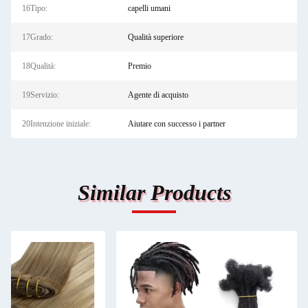
16Tipo:
capelli umani
17Grado:
Qualità superiore
18Qualità:
Premio
19Servizio:
Agente di acquisto
20Intenzione iniziale:
Aiutare con successo i partner
Similar Products