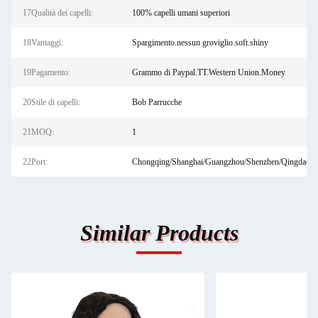
17Qualità dei capelli:
100% capelli umani superiori
18Vantaggi:
Spargimento.nessun groviglio.soft.shiny
19Pagamento:
Grammo di Paypal.TT.Western Union.Money
20Stile di capelli:
Bob Parrucche
21MOQ:
1
22Port:
Chongqing/Shanghai/Guangzhou/Shenzhen/Qingdao
Similar Products