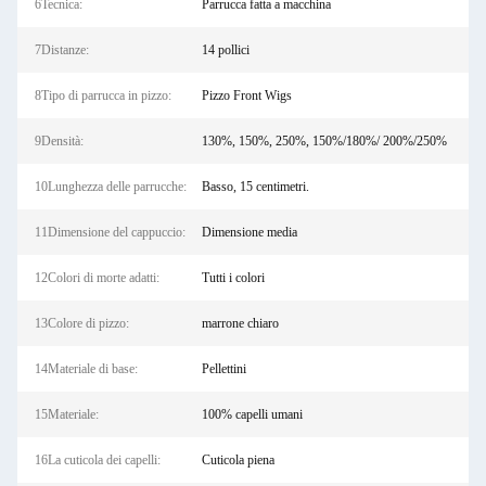
6Tecnica:
Parrucca fatta a macchina
7Distanze:
14 pollici
8Tipo di parrucca in pizzo:
Pizzo Front Wigs
9Densità:
130%, 150%, 250%, 150%/180%/ 200%/250%
10Lunghezza delle parrucche:
Basso, 15 centimetri.
11Dimensione del cappuccio:
Dimensione media
12Colori di morte adatti:
Tutti i colori
13Colore di pizzo:
marrone chiaro
14Materiale di base:
Pellettini
15Materiale:
100% capelli umani
16La cuticola dei capelli:
Cuticola piena