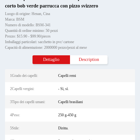
corto bob verde parrucca con pizzo svizzero
Luogo di origine: Henan, Cina
Marca: BSM
Numero di modello: BSM-341
Quantità di ordine minimo: 50 pezzi
Prezzo: $15.90 - $99.90/pieces
Imballaggi particolari: sacchetto in pvc/ cartone
Capacità di alimentazione: 2000000 pezzo/pezzi al mese
Dettaglio
Description
1Grado dei capelli:
Capelli remi
2Capelli vergini:
- Sì, sì.
3Tipo dei capelli umani:
Capelli brasiliani
4Peso:
250 g-450 g
5Stile:
Diritta.