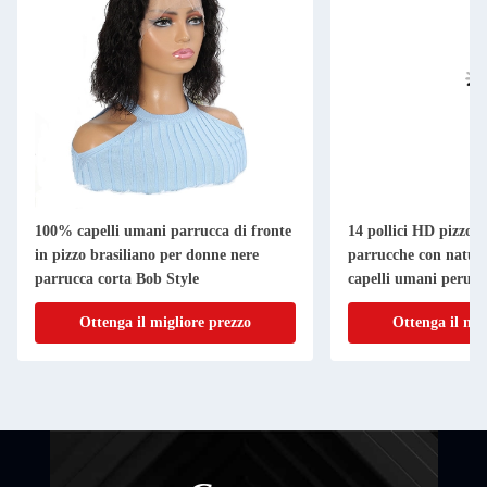
100% capelli umani parrucca di fronte
14 pollici HD pizzo 
in pizzo brasiliano per donne nere
parrucche con natura
parrucca corta Bob Style
capelli umani peruvin
Ottenga il migliore prezzo
Ottenga il mig