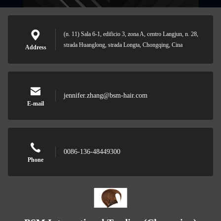
(n. 11) Sala 6-1, edificio 3, zona A, centro Langjun, n. 28,
strada Huanglong, strada Longta, Chongqing, Cina
Address
jennifer.zhang@bsm-hair.com
E-mail
0086-136-48449300
Phone