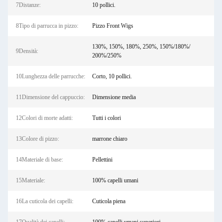
7Distanze:
10 pollici.
8Tipo di parrucca in pizzo:
Pizzo Front Wigs
130%, 150%, 180%, 250%, 150%/180%/
9Densità:
200%/250%
10Lunghezza delle parrucche:
Corto, 10 pollici.
11Dimensione del cappuccio:
Dimensione media
12Colori di morte adatti:
Tutti i colori
13Colore di pizzo:
marrone chiaro
14Materiale di base:
Pellettini
15Materiale:
100% capelli umani
16La cuticola dei capelli:
Cuticola piena