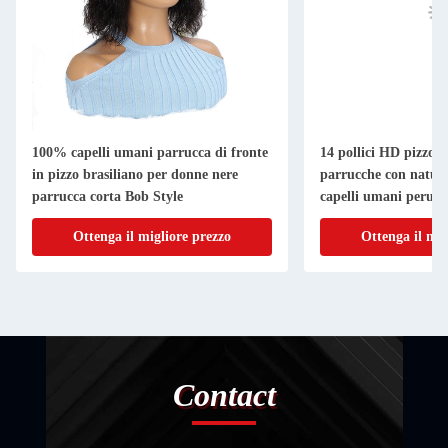
100% capelli umani parrucca di fronte
14 pollici HD pizzo 
in pizzo brasiliano per donne nere
parrucche con natura
parrucca corta Bob Style
capelli umani peruvin
Ottenga il migliore prezzo
Ottenga il mig
Contact