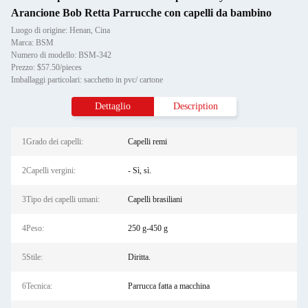
Arancione Bob Retta Parrucche con capelli da bambino
Luogo di origine: Henan, Cina
Marca: BSM
Numero di modello: BSM-342
Prezzo: $57.50/pieces
Imballaggi particolari: sacchetto in pvc/ cartone
Dettaglio
Description
1Grado dei capelli:
Capelli remi
2Capelli vergini:
- Sì, sì.
3Tipo dei capelli umani:
Capelli brasiliani
4Peso:
250 g-450 g
5Stile:
Diritta.
6Tecnica:
Parrucca fatta a macchina