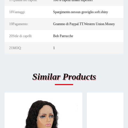
17Qualità dei capelli:
100% capelli umani superiori
18Vantaggi:
Spargimento.nessun groviglio.soft.shiny
19Pagamento:
Grammo di Paypal.TT.Western Union.Money
20Stile di capelli:
Bob Parrucche
21MOQ:
1
Similar Products