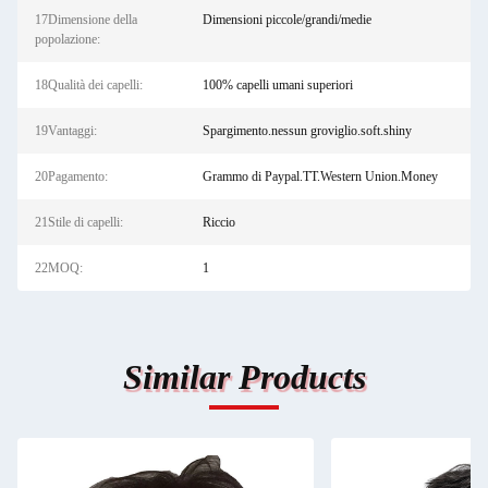
17Dimensione della
Dimensioni piccole/grandi/medie
popolazione:
18Qualità dei capelli:
100% capelli umani superiori
19Vantaggi:
Spargimento.nessun groviglio.soft.shiny
20Pagamento:
Grammo di Paypal.TT.Western Union.Money
21Stile di capelli:
Riccio
22MOQ:
1
Similar Products