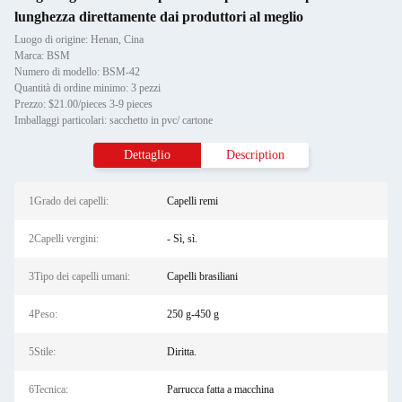
lunghezza direttamente dai produttori al meglio
Luogo di origine: Henan, Cina
Marca: BSM
Numero di modello: BSM-42
Quantità di ordine minimo: 3 pezzi
Prezzo: $21.00/pieces 3-9 pieces
Imballaggi particolari: sacchetto in pvc/ cartone
Dettaglio
Description
1Grado dei capelli:
Capelli remi
2Capelli vergini:
- Sì, sì.
3Tipo dei capelli umani:
Capelli brasiliani
4Peso:
250 g-450 g
5Stile:
Diritta.
6Tecnica:
Parrucca fatta a macchina