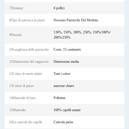
7Distanze:
6 pollici
8Tipo di parrucca in pizzo:
Nessuno Parrucche Del Merletto
130%, 150%, 180%, 250%, 150%/180%/
9Densità:
200%/250%
10Lunghezza delle parrucche:
Corto, 15 centimetri.
11Dimensione del cappuccio:
Dimensione media
12Colori di morte adatti:
Tutti i colori
13Colore di pizzo:
marrone chiaro
14Materiale di base:
Pellettini
15Materiale:
100% capelli umani
16La cuticola dei capelli:
Cuticola piena