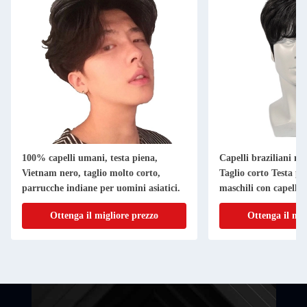
100% capelli umani, testa piena,
Capelli braziliani mo
Vietnam nero, taglio molto corto,
Taglio corto Testa p
parrucche indiane per uomini asiatici.
maschili con capello 
Ottenga il migliore prezzo
Ottenga il mig