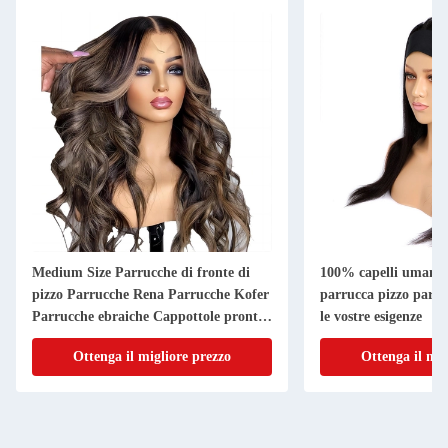
Medium Size Parrucche di fronte di
100% capelli umani fa
pizzo Parrucche Rena Parrucche Kofer
parrucca pizzo parru
Parrucche ebraiche Cappottole pronte
le vostre esigenze
per la spedizione 24 26 pollici
Ottenga il migliore prezzo
Ottenga il mig