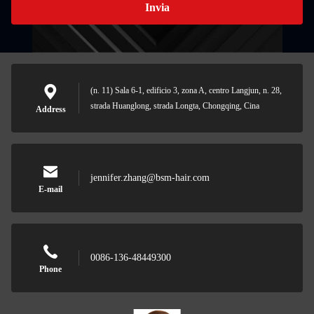
Invia
(n. 11) Sala 6-1, edificio 3, zona A, centro Langjun, n. 28,
strada Huanglong, strada Longta, Chongqing, Cina
Address
jennifer.zhang@bsm-hair.com
E-mail
0086-136-48449300
Phone