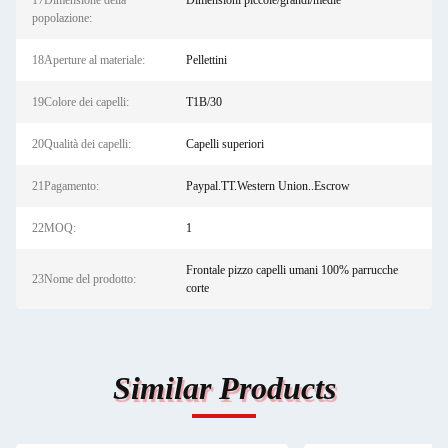
17Dimensione della
Dimensioni piccole/grandi/medie
popolazione:
18Aperture al materiale:
Pellettini
19Colore dei capelli:
T1B/30
20Qualità dei capelli:
Capelli superiori
21Pagamento:
Paypal.TT.Western Union..Escrow
22MOQ:
1
Frontale pizzo capelli umani 100% parrucche
23Nome del prodotto:
corte
Similar Products