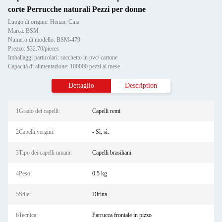
corte Perrucche naturali Pezzi per donne
Luogo di origine: Henan, Cina
Marca: BSM
Numero di modello: BSM-479
Prezzo: $32.70/pieces
Imballaggi particolari: sacchetto in pvc/ cartone
Capacità di alimentazione: 100000 pezzi al mese
Dettaglio
Description
1Grado dei capelli:
Capelli remi
2Capelli vergini:
- Sì, sì.
3Tipo dei capelli umani:
Capelli brasiliani
4Peso:
0.5 kg
5Stile:
Diritta.
6Tecnica:
Parrucca frontale in pizzo