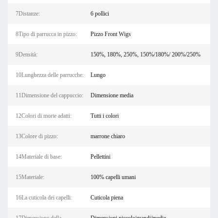
7Distanze:
6 pollici
8Tipo di parrucca in pizzo:
Pizzo Front Wigs
9Densità:
150%, 180%, 250%, 150%/180%/ 200%/250%
10Lunghezza delle parrucche:
Lungo
11Dimensione del cappuccio:
Dimensione media
12Colori di morte adatti:
Tutti i colori
13Colore di pizzo:
marrone chiaro
14Materiale di base:
Pellettini
15Materiale:
100% capelli umani
16La cuticola dei capelli:
Cuticola piena