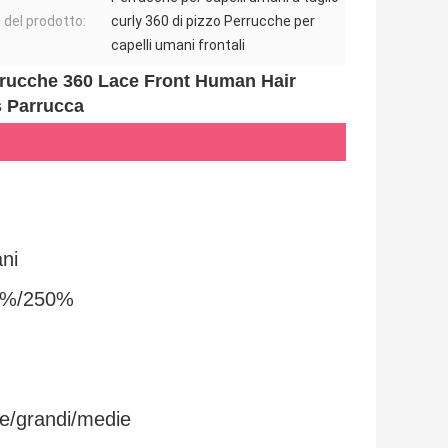
del prodotto:
curly 360 di pizzo Perrucche per
capelli umani frontali
rrucche 360 Lace Front Human Hair 
s Parrucca
ni
0%/250%
le/grandi/medie