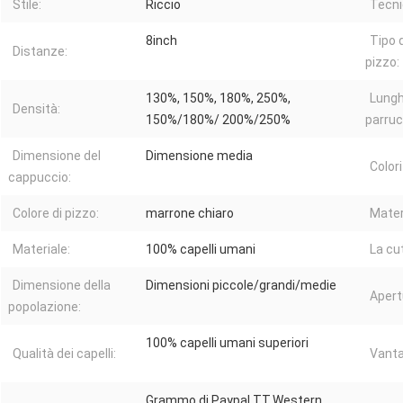
Stile:
Riccio
Tecni
8inch
Tipo 
Distanze:
pizzo:
130%, 150%, 180%, 250%,
Lungh
Densità:
150%/180%/ 200%/250%
parruc
Dimensione del
Dimensione media
Colori
cappuccio:
Colore di pizzo:
marrone chiaro
Mater
Materiale:
100% capelli umani
La cut
Dimensione della
Dimensioni piccole/grandi/medie
Apert
popolazione:
100% capelli umani superiori
Qualità dei capelli:
Vanta
Grammo di Paypal.TT.Western