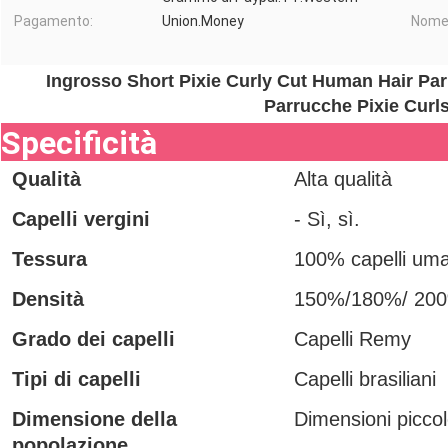
Pagamento:
Union.Money
Nome 
Ingrosso Short Pixie Curly Cut Human Hair Pa
Parrucche Pixie Curl
Specificità
Qualità
Alta qualità
Capelli vergini
- Sì, sì.
Tessura
100% capelli uma
Densità
150%/180%/ 20
Grado dei capelli
Capelli Remy
Tipi di capelli
Capelli brasiliani
Dimensione della
Dimensioni picco
popolazione