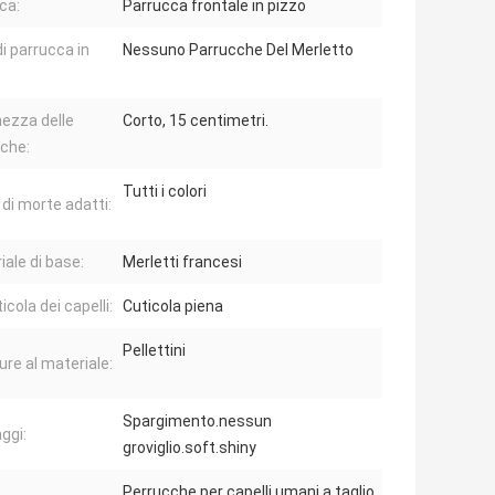
ca:
Parrucca frontale in pizzo
di parrucca in
Nessuno Parrucche Del Merletto
ezza delle
Corto, 15 centimetri.
che:
Tutti i colori
 di morte adatti:
iale di base:
Merletti francesi
icola dei capelli:
Cuticola piena
Pellettini
ure al materiale:
Spargimento.nessun
ggi:
groviglio.soft.shiny
Perrucche per capelli umani a taglio