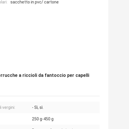
lari:
sacchetto in pvc/ cartone
rrucche a riccioli da fantoccio per capelli
i vergini:
- Sì, sì.
250 g-450 g