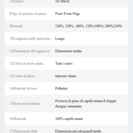
7Distanze:
10-30inch
8Tipo di parrucca in pizzo:
Pizzo Front Wigs
9Densità:
130%, 150%, 180%, 150%/180%/ 200%/250%
10Lunghezza delle parrucche:
Lungo
11Dimensione del cappuccio:
Dimensione media
12Colori di morte adatti:
Tutti i colori
13Colore di pizzo:
marrone chiaro
14Materiale di base:
Pellettini
Perrucca di pizzo di capelli umani di doppio
15Nome del prodotto:
disegno vietnamita.
16Materiale:
100% capelli umani
17Dimensione della
Dimensioni piccole/grandi/medie