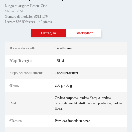
Luogo di origine: Henan, Cina
Marca: BSM
Numero di modello: BSM-576
Prezzo: $66.90/pieces 1-49 pieces
Dettaglio
Description
1Grado dei capelli:
Capelli remi
2Capelli vergini:
- Sì, sì.
3Tipo dei capelli umani:
Capelli brasiliani
4Peso:
250 g-450 g
Ondata corporea, ondata d'acqua, ondata
5Stile:
profonda, ondata dritta, ondata profonda, ondata
libera
6Tecnica:
Parrucca frontale in pizzo