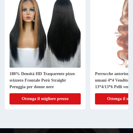
180% Densità HD Trasparente pizzo
Perrucche anteriori 
svizzero Frontale Perù Straight
umani 4*4 Venditori 
Peruggia per donne nere
13*4/13*6 Pelli verg
Ottenga il migliore prezzo
Ottenga il mig