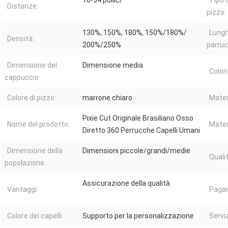
10-34 pollici
Tipo 
Distanze:
pizzo:
130%, 150%, 180%, 150%/180%/
Lungh
Densità:
200%/250%
parruc
Dimensione del
Dimensione media
Colori
cappuccio:
Colore di pizzo:
marrone chiaro
Mater
Pixie Cut Originale Brasiliano Osso
Nome del prodotto:
Mater
Diretto 360 Perrucche Capelli Umani
Dimensione della
Dimensioni piccole/grandi/medie
Qualit
popolazione:
Assicurazione della qualità
Vantaggi:
Paga
Colore dei capelli:
Supporto per la personalizzazione
Serviz