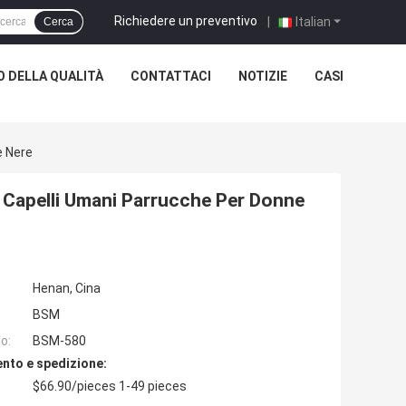
Richiedere un preventivo
|
Italian
Cerca
 DELLA QUALITÀ
CONTATTACI
NOTIZIE
CASI
e Nere
0 Capelli Umani Parrucche Per Donne
Henan, Cina
BSM
o:
BSM-580
nto e spedizione:
$66.90/pieces 1-49 pieces