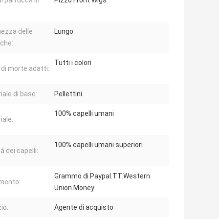
di parrucca in
Pizzo Front Wigs
ezza delle
Lungo
che:
Tutti i colori
 di morte adatti:
iale di base:
Pellettini
100% capelli umani
iale:
100% capelli umani superiori
à dei capelli:
Grammo di Paypal.TT.Western
mento:
Union.Money
io:
Agente di acquisto