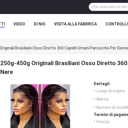
TI
VIDEO
DI NOI
VISITA ALLA FABBRICA
CONTROLLO
riginali Brasiliani Osso Diretto 360 Capelli Umani Parrucche Per Donn
250g-450g Originali Brasiliani Osso Diretto 36
Nere
Dettagli:
Luogo di origine:
Marca:
Numero di modell
Termini di pagame
Prezzo: