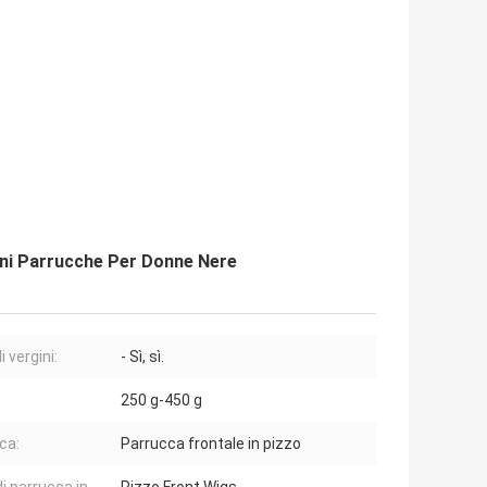
mani Parrucche Per Donne Nere
i vergini:
- Sì, sì.
250 g-450 g
ca:
Parrucca frontale in pizzo