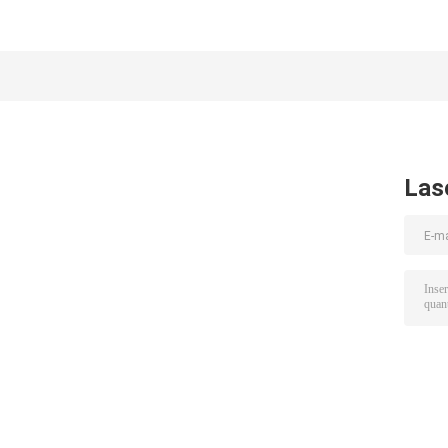
Synthetic Braid Hair con
Chignon per elegante e
ca
il più lungo rapporto di
senza tempo panino
1
capelli 50%
Las