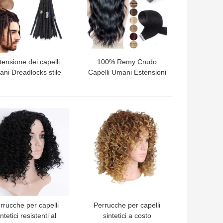
tensione dei capelli
100% Remy Crudo
ni Dreadlocks stile
Capelli Umani Estensioni
on estremità ricci
di Capelli con Nastro da
Capelli neri stile
con 60% più lungo
dreadlocks
rapporto di capelli
LIOR PREZZO
MIGLIOR PREZZO
rrucche per capelli
Perrucche per capelli
intetici resistenti al
sintetici a costo