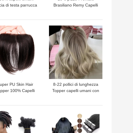
cia di testa parrucca
Brasiliano Remy Capelli
o parrucche anteriori
Pre Plucked Full Hand
r le vostre esigenze
Made Curly Silky Wave
Wig
LIOR PREZZO
MIGLIOR PREZZO
uper PU Skin Hair
8-22 pollici di lunghezza
pper 100% Capelli
Topper capelli umani con
ani Con Disegno Di
120% di densità di
pee Con Invisibile V
toupee OEM seta
Loop Front
LIOR PREZZO
MIGLIOR PREZZO