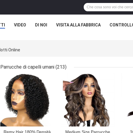
TI
VIDEO
DI NOI
VISITA ALLA FABBRICA
CONTROLLO
otti Online
Parrucche di capelli umani
(213)
MIGLIOR PREZZO
MIGLIOR PREZZO
MIG
Remy Hair 180% Densità
Medium Size Parrucche
1