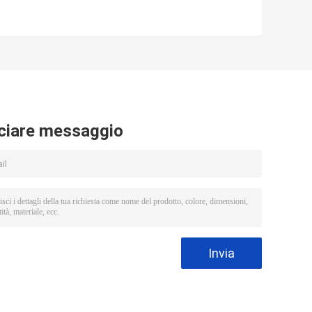
lore con densità del
accessibile con 150% di
50% e taglia media
densità e fibre ad alta
temperatura
ciare messaggio