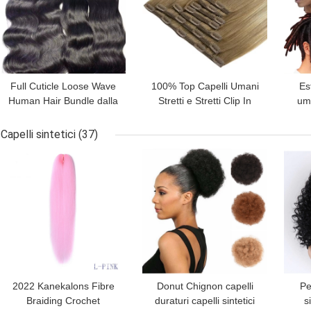
Full Cuticle Loose Wave
100% Top Capelli Umani
Es
Human Hair Bundle dalla
Stretti e Stretti Clip In
uma
Cambogia Birmania
Naturale Estensioni
c
Vietnam
Capelli Veri
Capelli sintetici
(37)
MIGLIOR PREZZO
MIGLIOR PREZZO
MIG
2022 Kanekalons Fibre
Donut Chignon capelli
Pe
Braiding Crochet
duraturi capelli sintetici
s